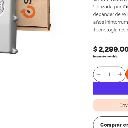
Utilizada por
mi
depender de WiFi
años ininterrum
Tecnología res
Precio
$ 2,299.0
regular
Impuesto incluido.
Env
Comprar e