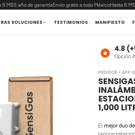
año de garantía
Envío gratis a todo México
Hasta 6 MSI
1 año de
RAS SOLUCIONES
TESTIMONIOS
MANIFIESTO
SENSIGAS
S
4.8 (
Hasta 1,000 L
Opción 
MEDIDOR + APP 
SENSIGA
INALÁMB
ESTACIO
1,000 LI
El
mejor dúo de
tanque estacion