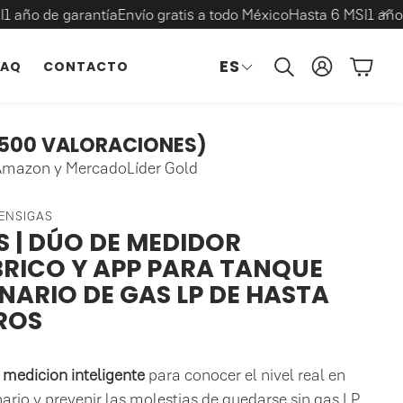
 garantía
Envío gratis a todo México
Hasta 6 MSI
1 año de garan
ES
Carrit
FAQ
CONTACTO
Buscar
ENSIGAS PLUS
SOLUCIONES GASERAS
INSTALACIÓN
CUANTO GAS
SKILL ALEXA
+500 VALORACIONES)
Hasta 5,000 L
Distribuidores de Gas LP
SG | SG+
Servicio Medido Gas LP
SG | SG+
Amazon y MercadoLíder Gold
SENSIGAS
S | DÚO DE MEDIDOR
RICO Y APP PARA TANQUE
NARIO DE GAS LP DE HASTA
TROS
 medición inteligente
para conocer el nivel real en
ario y prevenir las molestias de quedarse sin gas LP.