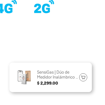
SensiGas | Dúo de
Medidor Inalámbrico y
App para Tanque
Precio
$ 2,299.00
Estacionario de Gas
regular
LP de hasta 1,000
Litros